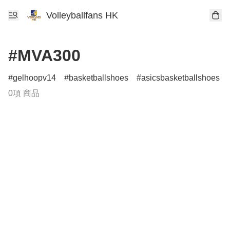
Volleyballfans HK
#MVA300
gelhoopv14
basketballshoes
asicsbasketballshoes
0項 商品