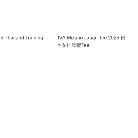
t Thailand Training
JVA Mizuno Japan Tee 2026 日
本女排應援Tee