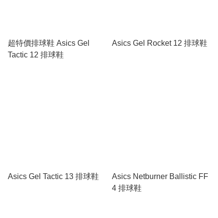
超特價排球鞋 Asics Gel
Asics Gel Rocket 12 排球鞋
Tactic 12 排球鞋
Asics Gel Tactic 13 排球鞋
Asics Netburner Ballistic FF
4 排球鞋