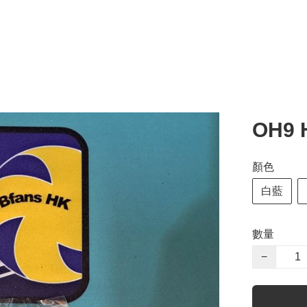
OH9 
顏色
白藍
數量
−