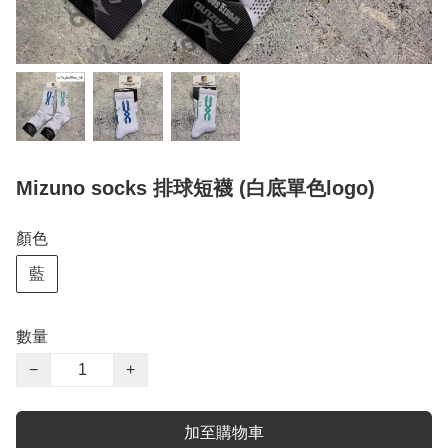
Mizuno socks 排球短襪 (白底單色logo)
顏色
藍
數量
−
+
加至購物車