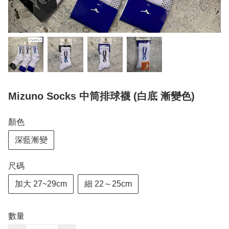
Mizuno Socks 中筒排球襪 (白底 漸變色)
顏色
深藍漸變
尺碼
加大 27~29cm
細 22～25cm
數量