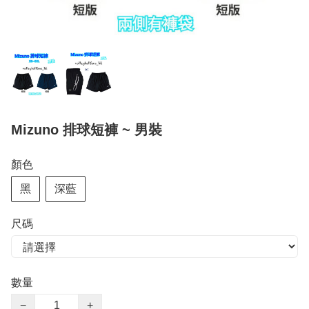
Mizuno 排球短褲 ~ 男裝
顏色
黑
深藍
尺碼
數量
−
+