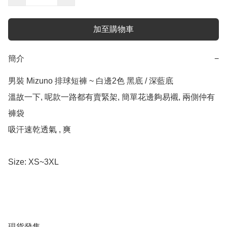
加至購物車
簡介
−
男裝 Mizuno 排球短褲 ~ 白邊2色 黑底 / 深藍底

溫故一下, 呢款一路都有賣緊架, 簡單花邊夠易襯, 兩側仲有
褲袋 

吸汗速乾透氣 , 爽

Size: XS~3XL

現貨發售
