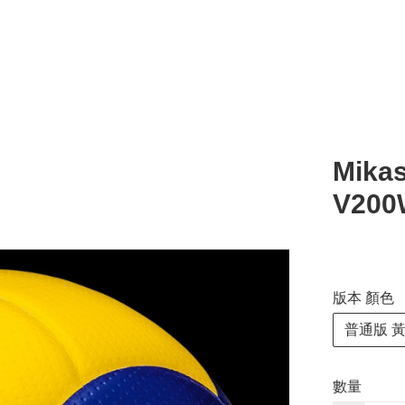
Mika
V200
版本 顏色
普通版 
數量