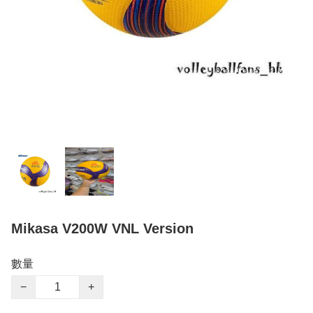
Mikasa V200W VNL Version
數量
−
+