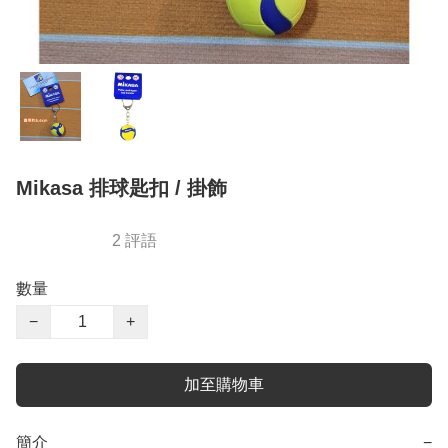
Mikasa 排球匙扣 / 掛飾
2 評語
數量
−
+
加至購物車
簡介
−