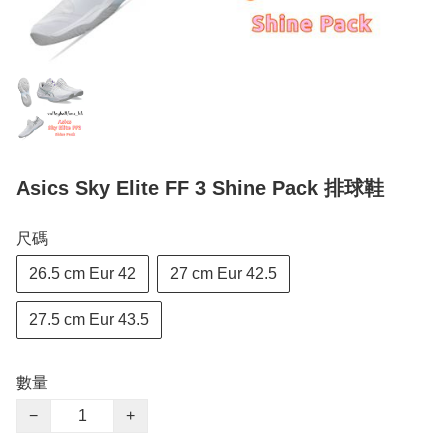
Asics Sky Elite FF 3 Shine Pack 排球鞋
尺碼
26.5 cm Eur 42
27 cm Eur 42.5
27.5 cm Eur 43.5
數量
−
+