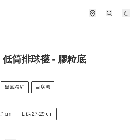
cs 低筒排球襪 - 膠粒底
黑底粉紅
白底黑
27 cm
L 碼 27-29 cm