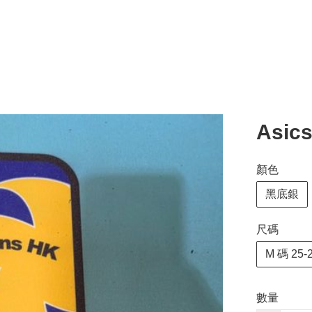
Asi
顏色
黑底銀
尺碼
M 碼 25-
數量