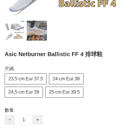
Asic Netburner Ballistic FF 4 排球鞋
尺碼
23.5 cm Eur 37.5
24 cm Eur 38
24.5 cm Eur 39
25 cm Eur 39.5
數量
−
+