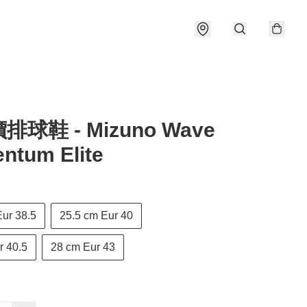
球鞋 - Mizuno Wave
ntum Elite
Eur 38.5
25.5 cm Eur 40
r 40.5
28 cm Eur 43